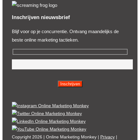
Inschrijven nieuwsbrief
Blijf voor op je concurrentie. Ontvang maandelijks de
beste online marketing tactieken.
Gelieve
dit
veld
leeg
te
laten.
Copyright 2026 | Online Marketing Monkey |
Privacy
|